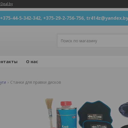
 Deal.by
+375-44-5-342-342, +375-29-2-756-756, tr414z@yandex.b
онтакты
О нас
уги
Станки для правки дисков