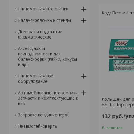
Шиномонтажные станки
Remastem
Балансировочные стенды
Домкраты подкатные
пневматические
Аксессуары и
принадлежности для
балансировки (гайки, конусы
и др.)
Шиномонтажное
оборудование
Автомобильные подъемники.
Запчасти и комплектующие к
Колышек для 
ним
мм Tip top Гер
Заправка кондиционеров
132
руб.
/уп
Пневмогайковерты
В наличии