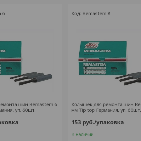
 6
Remastem 8
ремонта шин Remastem 6
Колышек для ремонта шин R
мания, уп. 60шт.
мм Tip top Германия, уп. 60шт.
аковка
153
руб.
/упаковка
В наличии