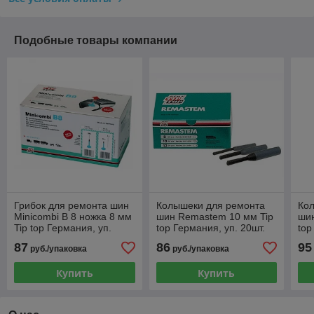
Подобные товары компании
Грибок для ремонта шин
Колышеки для ремонта
Ко
Minicombi В 8 ножка 8 мм
шин Remastem 10 мм Tip
ши
Tip top Германия, уп.
top Германия, уп. 20шт.
top
20шт.
87
86
95
руб./упаковка
руб./упаковка
Купить
Купить