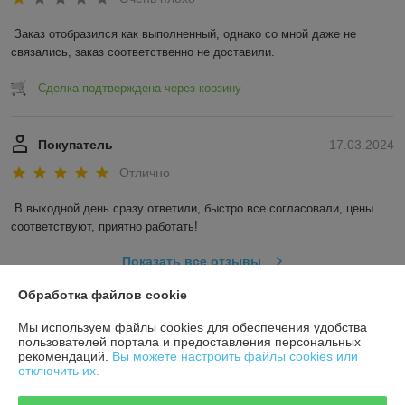
Заказ отобразился как выполненный, однако со мной даже не 
связались, заказ соответственно не доставили.
Сделка подтверждена через корзину
Покупатель
17.03.2024
Отлично
В выходной день сразу ответили, быстро все согласовали, цены 
соответствуют, приятно работать!
Показать все отзывы
Обработка файлов cookie
О нас
Мы используем файлы cookies для обеспечения удобства
пользователей портала и предоставления персональных
рекомендаций.
Вы можете настроить файлы cookies или
Контакты
отключить их.