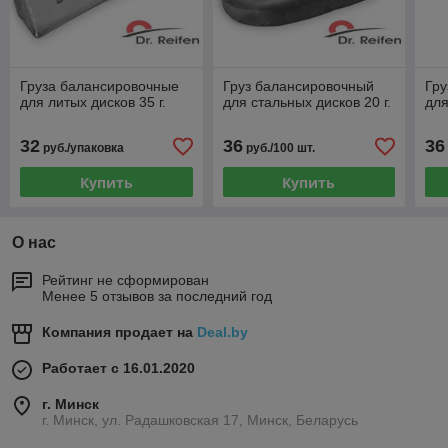
Груза балансировочные
Груз балансировочный
Гру
для литых дисков 35 г.
для стальных дисков 20 г.
для
32
36
36
руб./упаковка
руб./100 шт.
Купить
Купить
О нас
Рейтинг не сформирован
Менее 5 отзывов за последний год
Компания продает на
Deal.by
Работает с 16.01.2020
г. Минск
г. Минск, ул. Радашковская 17, Минск, Беларусь