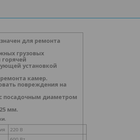
значен для ремонта
жных грузовых
 горячей
дующей установкой
 ремонта камер.
вать повреждения на
 с посадочным диаметром
25 мм.
ки.
ия
220 В
600 Вт