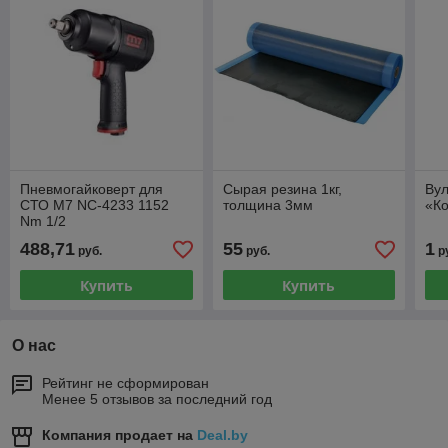
Пневмогайковерт для
Сырая резина 1кг,
Вул
СТО М7 NC-4233 1152
толщина 3мм
«Ко
Nm 1/2
488,71
55
1
руб.
руб.
р
Купить
Купить
О нас
Рейтинг не сформирован
Менее 5 отзывов за последний год
Компания продает на
Deal.by