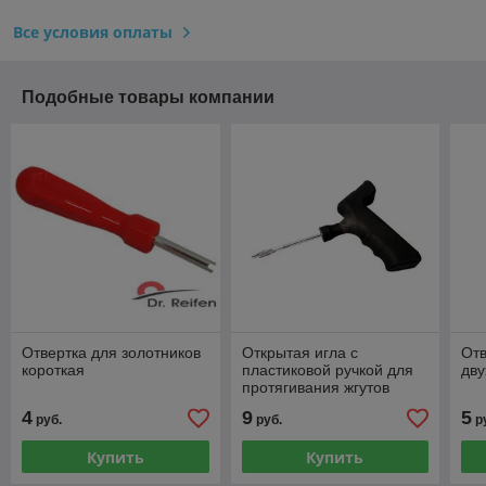
Все условия оплаты
Подобные товары компании
Отвертка для золотников
Открытая игла с
Отв
короткая
пластиковой ручкой для
дву
протягивания жгутов
4
9
5
руб.
руб.
р
Купить
Купить