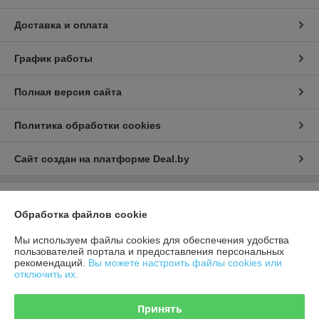
Доставка и оплата
График работы
Полная версия сайта
Политика обработки cookies
Сайт создан на платформе Deal.by
Информация для покупателя
Обработка файлов cookie
Юридическое лицо:
ООО «СТД-плюс»
220073, г. Минск, ул. Скрыганова, 6, пом.7
Мы используем файлы cookies для обеспечения удобства
пользователей портала и предоставления персональных
Регистрационный номер ЕГР: 193884478
рекомендаций.
Вы можете настроить файлы cookies или
отключить их.
УНП: 193884478
Регистрационный орган: Минский горисполком
Принять