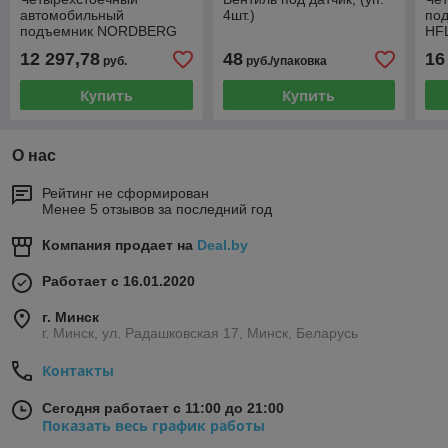
автомобильный
4шт.)
по
подъемник NORDBERG
HFL
4445(Без траверсы)
С т
12 297,78
48
16
руб.
руб./упаковка
Купить
Купить
О нас
Рейтинг не сформирован
Менее 5 отзывов за последний год
Компания продает на
Deal.by
Работает с 16.01.2020
г. Минск
г. Минск, ул. Радашковская 17, Минск, Беларусь
Контакты
Сегодня работает с 11:00 до 21:00
Показать весь график работы